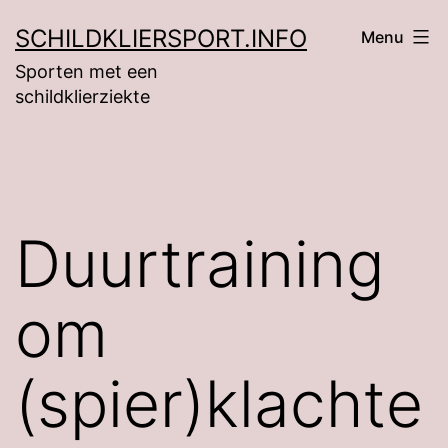
Ga
SCHILDKLIERSPORT.INFO
Menu
naar
Sporten met een
de
schildklierziekte
inhoud
Duurtraining
om
(spier)klachte