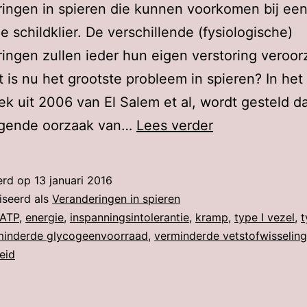
ingen in spieren die kunnen voorkomen bij een
 schildklier. De verschillende (fysiologische)
ingen zullen ieder hun eigen verstoring veroor
 is nu het grootste probleem in spieren? In het
k uit 2006 van El Salem et al, wordt gesteld d
Hoe
ggende oorzaak van…
Lees verder
wordt
de
erd op
13 januari 2016
energievoorzi
iseerd als
Veranderingen in spieren
in
ATP
,
energie
,
inspanningsintolerantie
,
kramp
,
type I vezel
,
t
minderde glycogeenvoorraad
,
verminderde vetstofwisseling
spieren
eid
beïnvloed
bij