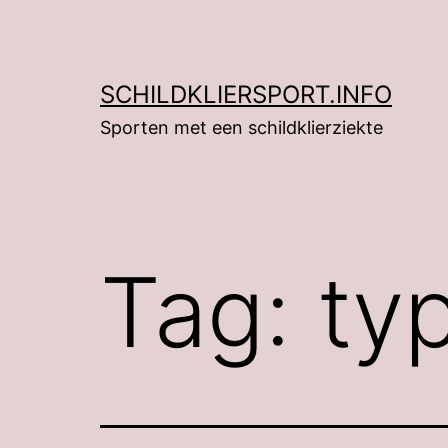
Ga
naar
de
SCHILDKLIERSPORT.INFO
inhoud
Sporten met een schildklierziekte
Tag:
typ