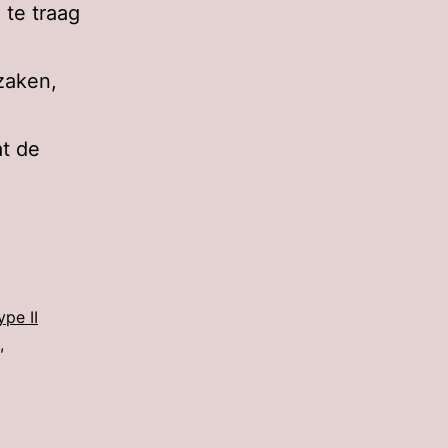
 te traag
zaken,
at de
ening
ype II
,