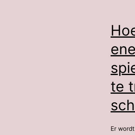
Hoe
ene
spi
te 
sch
Er wordt