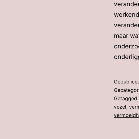
verander
werkende
verander
maar wat
onderzoe
onderli
Gepublice
Gecategor
Getagged
vezel
,
ver
vermoeidh