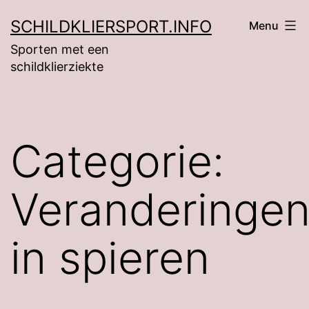
Ga
SCHILDKLIERSPORT.INFO
Menu
naar
Sporten met een
de
schildklierziekte
inhoud
Categorie:
Veranderinge
in spieren