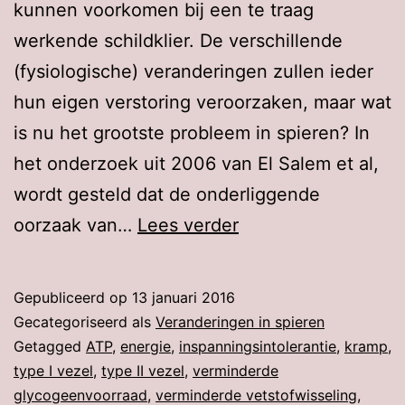
kunnen voorkomen bij een te traag
werkende schildklier. De verschillende
(fysiologische) veranderingen zullen ieder
hun eigen verstoring veroorzaken, maar wat
is nu het grootste probleem in spieren? In
het onderzoek uit 2006 van El Salem et al,
wordt gesteld dat de onderliggende
Hoe
oorzaak van…
Lees verder
wordt
de
Gepubliceerd op
13 januari 2016
energievoorziening
Gecategoriseerd als
Veranderingen in spieren
in
Getagged
ATP
,
energie
,
inspanningsintolerantie
,
kramp
,
type I vezel
,
type II vezel
,
verminderde
spieren
glycogeenvoorraad
,
verminderde vetstofwisseling
,