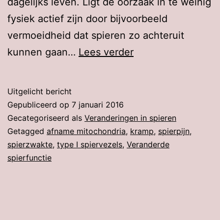
dagelijks leven. Ligt de oorzaak in te weinig
fysiek actief zijn door bijvoorbeeld
vermoeidheid dat spieren zo achteruit
Trage
kunnen gaan…
Lees verder
schildklier
verandert
Uitgelicht bericht
spieren
Gepubliceerd op
7 januari 2016
Gecategoriseerd als
Veranderingen in spieren
Getagged
afname mitochondria
,
kramp
,
spierpijn
,
spierzwakte
,
type I spiervezels
,
Veranderde
spierfunctie