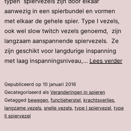
typen spiervezels zijn door elkaar
aanwezig in een spierbundel en vormen
met elkaar de gehele spier. Type I vezels,
ook wel slow twitch vezels genoemd, zijn
langzaam aanspannende spiervezels. Ze
zijn geschikt voor langdurige inspanning
De
met laag inspanningsniveau,…
Lees verder
ve
in
Gepubliceerd op
10 januari 2016
ve
Gecategoriseerd als
Veranderingen in spieren
in
Getagged
bewegen
,
functieherstel
,
krachtsverlies
,
langzame vezels
,
snelle vezels
,
type I spiervezel
,
type
spi
II spiervezel