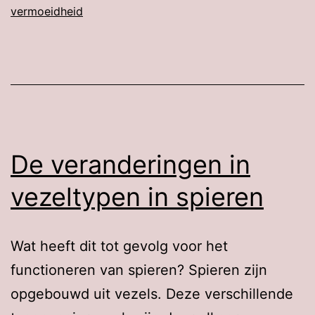
beïnvloed
vermoeidheid
bij
een
te
traag
werkende
schildklier?
De veranderingen in
vezeltypen in spieren
Wat heeft dit tot gevolg voor het
functioneren van spieren? Spieren zijn
opgebouwd uit vezels. Deze verschillende